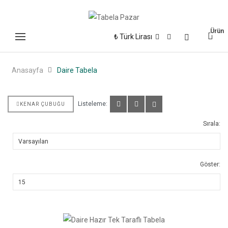
Ürün
0
₺ Türk Lirası
Anasayfa
Daire Tabela
Listeleme:
KENAR ÇUBUĞU
Sırala:
Göster: